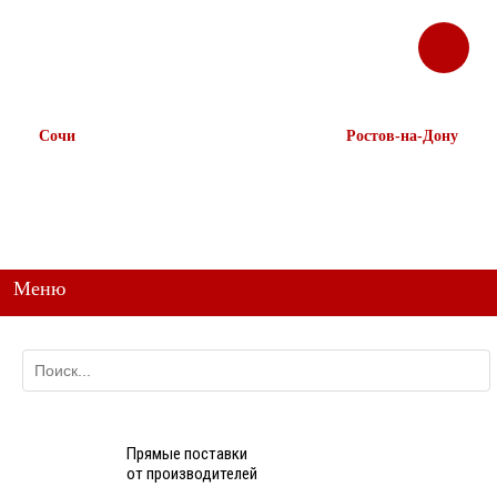
ЗАКАЗАТЬ
Корзина
Наш ТГ канал
ЗВОНОК
@ttstorg
Сочи
Ростов-на-Дону
+7 938 491-11-81
+7 (863) 218-52-62
+7 (862) 291-11-91
+7 958 571-67-99
+7 938 157-67-99
Меню
Прямые поставки
от производителей