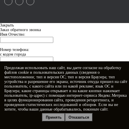
Закрыть
Заказ обратного звонка
Имя Отчество:
Номер телефона:
с кодом города
Продолжая использовать наш сайт, вы даете
согласие
на обработку
Когда позвонить?
файлов cookie и пользовательских данных (сведения о
местоположении; тип и версия ОС; тип и версия Браузера; тип
устройства и разрешение его экрана; источник откуда пришел на сайт
пользователь; с какого сайта или по какой рекламе; язык ОС и
Браузера; какие страницы открывает и на какие кнопки нажимает
пользователь; ip-адрес) с помощью интернет-сервиса Яндекс.Метрика
в целях функционирования сайта, проведения ретаргетинга, и
проведения статистических исследований и обзоров. Если вы не
хотите, чтобы ваши данные обрабатывались, покиньте сайт.
Я принимаю условия
Политики конфиденциальности
Принять
Отказаться
Я даю
согласие на обработку персональных данных
Отправить заявку