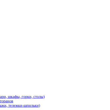
, шкафы, горки, столы)
оранов
лажи, тележки-шпильки)