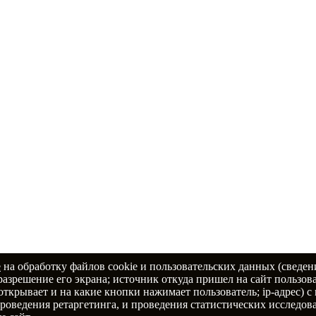
е
на обработку файлов cookie и пользовательских данных (сведен
разрешение его экрана; источник откуда пришел на сайт пользова
даю
согласие на обработку персональных данных
 открывает и на какие кнопки нажимает пользователь; ip-адрес) 
оведения ретаргетинга, и проведения статистических исследова