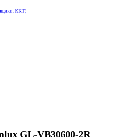
 ящики, ККТ)
mlux GL-VB30600-2R