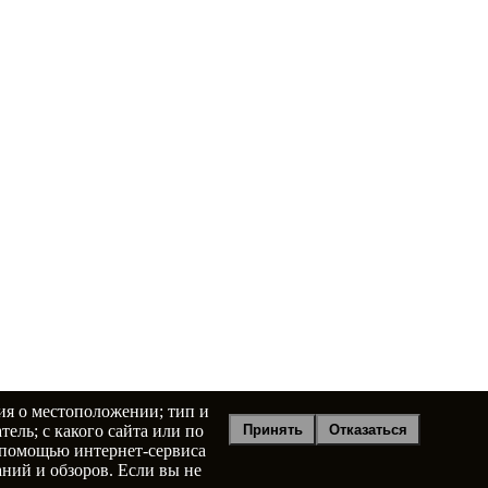
ия о местоположении; тип и
Принять
Отказаться
тель; с какого сайта или по
с помощью интернет-сервиса
ний и обзоров. Если вы не