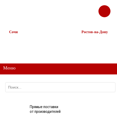
ЗАКАЗАТЬ
Корзина
Наш ТГ канал
ЗВОНОК
@ttstorg
Сочи
Ростов-на-Дону
+7 938 491-11-81
+7 (863) 218-52-62
+7 (862) 291-11-91
+7 958 571-67-99
+7 938 157-67-99
Меню
Прямые поставки
от производителей