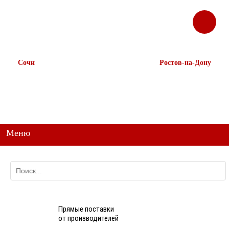
ЗАКАЗАТЬ
Корзина
Наш ТГ канал
ЗВОНОК
@ttstorg
Сочи
Ростов-на-Дону
+7 938 491-11-81
+7 (863) 218-52-62
+7 (862) 291-11-91
+7 958 571-67-99
+7 938 157-67-99
Меню
Прямые поставки
от производителей