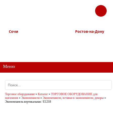
ЗАКАЗАТЬ
Корзина
Наш ТГ канал
ЗВОНОК
@ttstorg
Сочи
Ростов-на-Дону
+7 938 491-11-81
+7 (863) 218-52-62
+7 (862) 291-11-91
+7 958 571-67-99
+7 938 157-67-99
Меню
Торговое оборудование
»
Каталог
»
ТОРГОВОЕ ОБОРУДОВАНИЕ для
магазинов
»
Экономпанели
»
Экономпанели, вставки в экономпанели, декоры
»
Экономпанель вертикальная / E1218