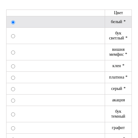
Цвет
белый *
бук
светлый *
вишня
мемфис *
клен *
платина *
серый *
акация
бук
темный
графит