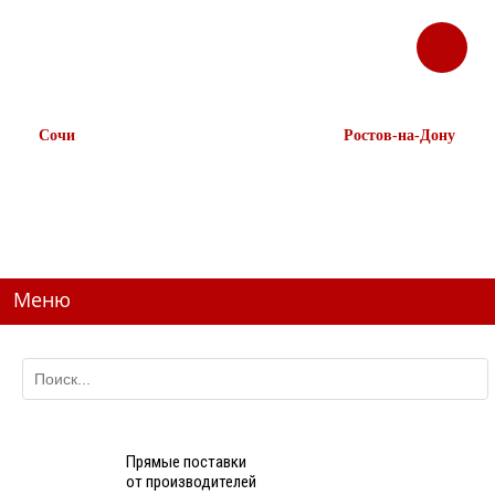
ЗАКАЗАТЬ
Корзина
Наш ТГ канал
ЗВОНОК
@ttstorg
Сочи
Ростов-на-Дону
+7 938 491-11-81
+7 (863) 218-52-62
+7 (862) 291-11-91
+7 958 571-67-99
+7 938 157-67-99
Меню
Прямые поставки
от производителей