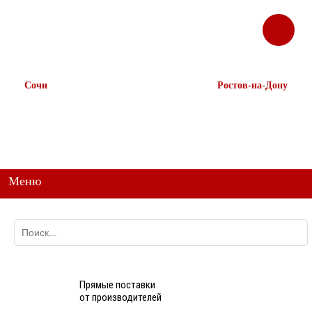
ЗАКАЗАТЬ
Корзина
Наш ТГ канал
ЗВОНОК
@ttstorg
Сочи
Ростов-на-Дону
+7 938 491-11-81
+7 (863) 218-52-62
+7 (862) 291-11-91
+7 958 571-67-99
+7 938 157-67-99
Меню
Прямые поставки
от производителей