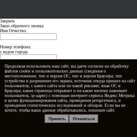
Закрыть
Заказ обратного звонка
Имя Отчество:
Номер телефона:
с кодом города
Продолжая использовать наш сайт, вы даете
согласие
на обработку
Когда позвонить?
файлов cookie и пользовательских данных (сведения о
местоположении; тип и версия ОС; тип и версия Браузера; тип
устройства и разрешение его экрана; источник откуда пришел на сайт
пользователь; с какого сайта или по какой рекламе; язык ОС и
Браузера; какие страницы открывает и на какие кнопки нажимает
пользователь; ip-адрес) с помощью интернет-сервиса Яндекс.Метрика
в целях функционирования сайта, проведения ретаргетинга, и
проведения статистических исследований и обзоров. Если вы не
хотите, чтобы ваши данные обрабатывались, покиньте сайт.
Я принимаю условия
Политики конфиденциальности
Принять
Отказаться
Я даю
согласие на обработку персональных данных
Отправить заявку