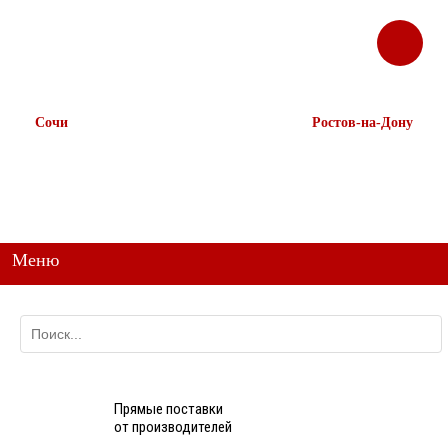
ЗАКАЗАТЬ
Корзина
Наш ТГ канал
ЗВОНОК
@ttstorg
Сочи
Ростов-на-Дону
+7 938 491-11-81
+7 (863) 218-52-62
+7 (862) 291-11-91
+7 958 571-67-99
+7 938 157-67-99
Меню
Прямые поставки
от производителей