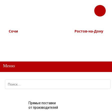
ЗАКАЗАТЬ
Корзина
Наш ТГ канал
ЗВОНОК
@ttstorg
Сочи
Ростов-на-Дону
+7 938 491-11-81
+7 (863) 218-52-62
+7 (862) 291-11-91
+7 958 571-67-99
+7 938 157-67-99
Меню
Прямые поставки
от производителей