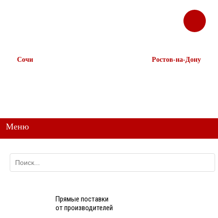
ЗАКАЗАТЬ
Корзина
Наш ТГ канал
ЗВОНОК
@ttstorg
Сочи
Ростов-на-Дону
+7 938 491-11-81
+7 (863) 218-52-62
+7 (862) 291-11-91
+7 958 571-67-99
+7 938 157-67-99
Меню
Прямые поставки
от производителей