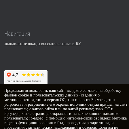
Навигация
холодильные шкафы восстановленные и БУ
Продолжая использовать наш сайт, вы даете
согласие
на обработку
файлов cookie и пользовательских данных (сведения о
Контакты
местоположении; тип и версия ОС; тип и версия Браузера; тип
устройства и разрешение его экрана; источник откуда пришел на сайт
пользователь; с какого сайта или по какой рекламе; язык ОС и
г. Ростов-на-Дону,
Браузера; какие страницы открывает и на какие кнопки нажимает
ул. Ленина, 100/1, этаж 2, офис 201
пользователь; ip-адрес) с помощью интернет-сервиса Яндекс.Метрика
+7 (863) 218-52-62
в целях функционирования сайта, проведения ретаргетинга, и
Наш ТГ канал
проведения статистических исследований и обзоров. Если вы не