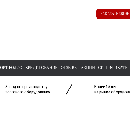
Наш ТГ канал
Корзина
ЗАКАЗАТЬ ЗВОН
@ttstorg
ОРТФОЛИО
КРЕДИТОВАНИЕ
ОТЗЫВЫ
АКЦИИ
СЕРТИФИКАТЫ 
Завод по производству
Более 15 лет
торгового оборудования
на рынке оборудова