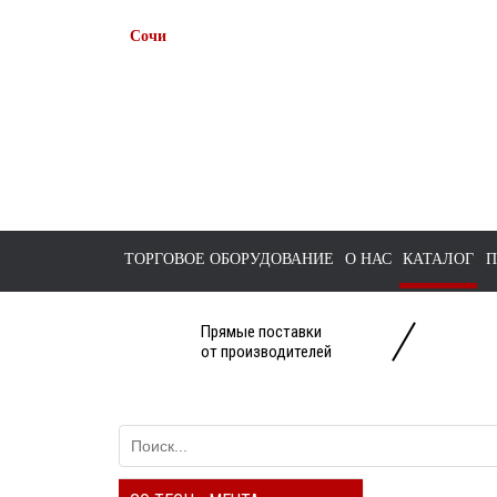
Сочи
+7 938 491-11-81
+7 (862) 291-11-91
tts-sochi@bk.ru
ТОРГОВОЕ ОБОРУДОВАНИЕ
О НАС
КАТАЛОГ
П
Прямые поставки
от производителей