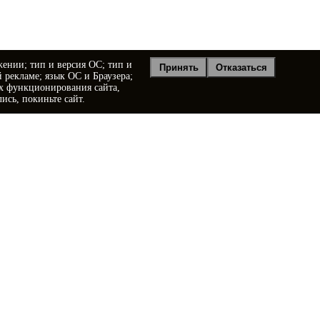
жении; тип и версия ОС; тип и
Принять
Отказаться
й рекламе; язык ОС и Браузера;
ях функционирования сайта,
ись, покиньте сайт.