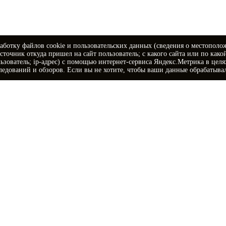
аботку файлов cookie и пользовательских данных (сведения о местополо
источник откуда пришел на сайт пользователь; с какого сайта или по како
ьзователь; ip-адрес) с помощью интернет-сервиса Яндекс.Метрика в цел
ледований и обзоров. Если вы не хотите, чтобы ваши данные обрабатывал