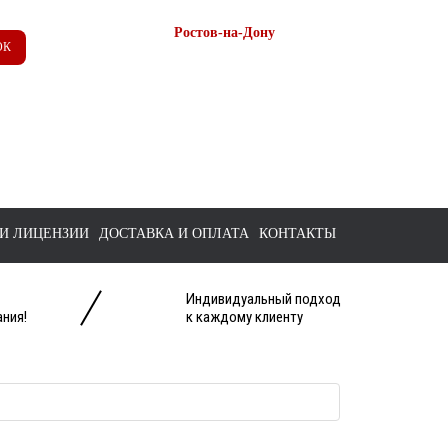
Ростов-на-Дону
ОК
+7 (863) 218-52-62
+7 958 571-67-99
+7 938 157-67-99
tts@bk.ru
И ЛИЦЕНЗИИ
ДОСТАВКА И ОПЛАТА
КОНТАКТЫ
Индивидуальный подход
ния!
к каждому клиенту