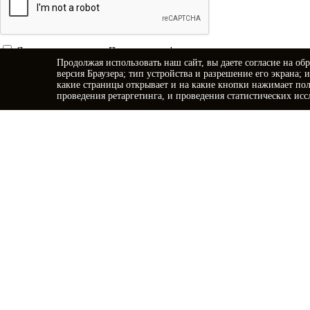
Я принимаю условия
Политики конфиденциальности
Продолжая использовать наш сайт, вы даете
согласие
на обр
Я даю
согласие на обработку персональных данных
версия Браузера; тип устройства и разрешение его экрана; 
какие страницы открывает и на какие кнопки нажимает пол
Отправить заявку
проведения ретаргетинга, и проведения статистических исс