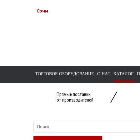
Сочи
+7 938 491-11-81
+7 (862) 291-11-91
tts-sochi@bk.ru
ТОРГОВОЕ ОБОРУДОВАНИЕ
О НАС
КАТАЛОГ
П
Прямые поставки
от производителей