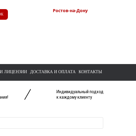
Ростов-на-Дону
ОК
+7 (863) 218-52-62
+7 958 571-67-99
+7 938 157-67-99
tts@bk.ru
И ЛИЦЕНЗИИ
ДОСТАВКА И ОПЛАТА
КОНТАКТЫ
Индивидуальный подход
ния!
к каждому клиенту