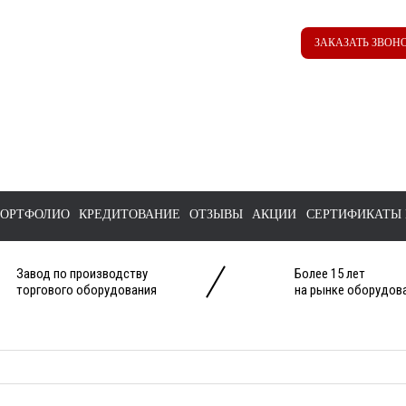
Наш ТГ канал
Корзина
ЗАКАЗАТЬ ЗВОН
@ttstorg
ОРТФОЛИО
КРЕДИТОВАНИЕ
ОТЗЫВЫ
АКЦИИ
СЕРТИФИКАТЫ 
Завод по производству
Более 15 лет
торгового оборудования
на рынке оборудова