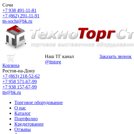
Сочи
+7 938 491-11-81
+7 (862) 291-11-91
tts-sochi@bk.ru
Наш ТГ канал
Заказать звонок
@ttstorg
Корзина
Ростов-на-Дону
+7 (863) 218-52-62
+7 958 571-67-99
+7 938 157-67-99
tts@bk.ru
Торговое оборудование
О нас
Каталог
Портфолио
Кредитование
Отзывы