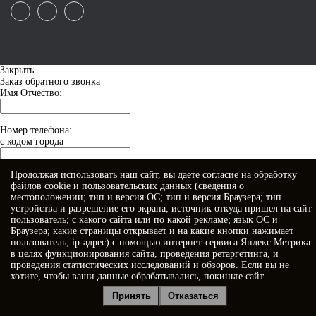
Закрыть
Заказ обратного звонка
Имя Отчество:
Номер телефона:
с кодом города
Продолжая использовать наш сайт, вы даете
согласие
на обработку
Когда позвонить?
файлов cookie и пользовательских данных (сведения о
местоположении; тип и версия ОС; тип и версия Браузера; тип
устройства и разрешение его экрана; источник откуда пришел на сайт
пользователь; с какого сайта или по какой рекламе; язык ОС и
Браузера; какие страницы открывает и на какие кнопки нажимает
пользователь; ip-адрес) с помощью интернет-сервиса Яндекс.Метрика
в целях функционирования сайта, проведения ретаргетинга, и
проведения статистических исследований и обзоров. Если вы не
хотите, чтобы ваши данные обрабатывались, покиньте сайт.
Я принимаю условия
Политики конфиденциальности
Принять
Отказаться
Я даю
согласие на обработку персональных данных