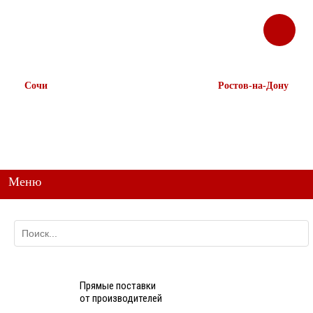
ЗАКАЗАТЬ
Корзина
Наш ТГ канал
ЗВОНОК
@ttstorg
Сочи
Ростов-на-Дону
+7 938 491-11-81
+7 (863) 218-52-62
+7 (862) 291-11-91
+7 958 571-67-99
+7 938 157-67-99
Меню
Прямые поставки
от производителей