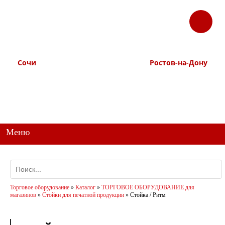
ЗАКАЗАТЬ
Корзина
Наш ТГ канал
ЗВОНОК
@ttstorg
Сочи
Ростов-на-Дону
+7 938 491-11-81
+7 (863) 218-52-62
+7 (862) 291-11-91
+7 958 571-67-99
+7 938 157-67-99
Меню
Торговое оборудование
»
Каталог
»
ТОРГОВОЕ ОБОРУДОВАНИЕ для
магазинов
»
Стойки для печатной продукции
»
Стойка / Ритм