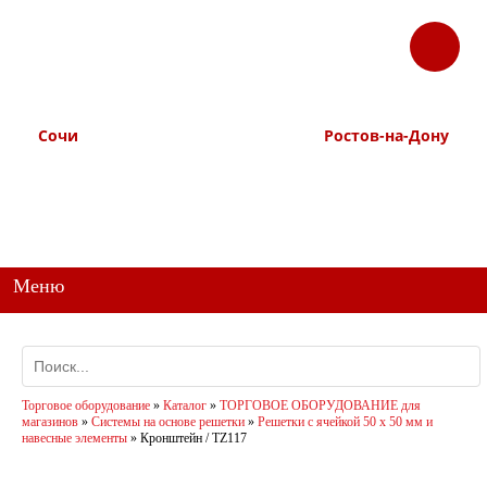
ЗАКАЗАТЬ
Корзина
Наш ТГ канал
ЗВОНОК
@ttstorg
Сочи
Ростов-на-Дону
+7 938 491-11-81
+7 (863) 218-52-62
+7 (862) 291-11-91
+7 958 571-67-99
+7 938 157-67-99
Меню
Торговое оборудование
»
Каталог
»
ТОРГОВОЕ ОБОРУДОВАНИЕ для
магазинов
»
Системы на основе решетки
»
Решетки с ячейкой 50 х 50 мм и
навесные элементы
»
Кронштейн / TZ117