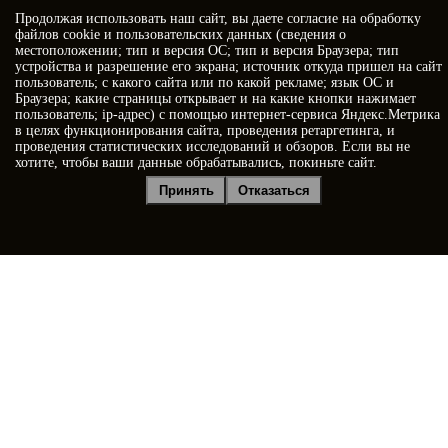
Продолжая использовать наш сайт, вы даете
согласие
на обработку
Когда позвонить?
файлов cookie и пользовательских данных (сведения о
местоположении; тип и версия ОС; тип и версия Браузера; тип
устройства и разрешение его экрана; источник откуда пришел на сайт
пользователь; с какого сайта или по какой рекламе; язык ОС и
Браузера; какие страницы открывает и на какие кнопки нажимает
пользователь; ip-адрес) с помощью интернет-сервиса Яндекс.Метрика
в целях функционирования сайта, проведения ретаргетинга, и
проведения статистических исследований и обзоров. Если вы не
хотите, чтобы ваши данные обрабатывались, покиньте сайт.
Я принимаю условия
Политики конфиденциальности
Принять
Отказаться
Я даю
согласие на обработку персональных данных
Отправить заявку