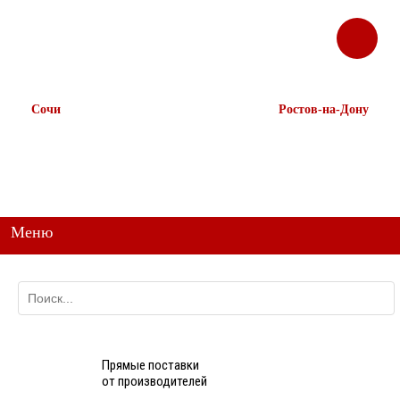
ЗАКАЗАТЬ
Корзина
Наш ТГ канал
ЗВОНОК
@ttstorg
Сочи
Ростов-на-Дону
+7 938 491-11-81
+7 (863) 218-52-62
+7 (862) 291-11-91
+7 958 571-67-99
+7 938 157-67-99
Меню
Прямые поставки
от производителей