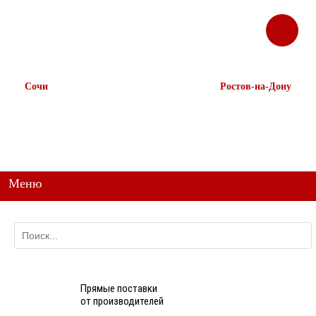
ЗАКАЗАТЬ
Корзина
Наш ТГ канал
ЗВОНОК
@ttstorg
Сочи
Ростов-на-Дону
+7 938 491-11-81
+7 (863) 218-52-62
+7 (862) 291-11-91
+7 958 571-67-99
+7 938 157-67-99
Меню
Прямые поставки
от производителей