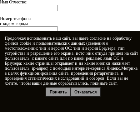
Имя Отчество:
Номер телефона:
с кодом города
Продолжая использовать наш сайт, вы даете
согласие
на обработку
Когда позвонить?
файлов cookie и пользовательских данных (сведения о
местоположении; тип и версия ОС; тип и версия Браузера; тип
устройства и разрешение его экрана; источник откуда пришел на сайт
пользователь; с какого сайта или по какой рекламе; язык ОС и
Браузера; какие страницы открывает и на какие кнопки нажимает
пользователь; ip-адрес) с помощью интернет-сервиса Яндекс.Метрика
в целях функционирования сайта, проведения ретаргетинга, и
проведения статистических исследований и обзоров. Если вы не
хотите, чтобы ваши данные обрабатывались, покиньте сайт.
Я принимаю условия
Политики конфиденциальности
Принять
Отказаться
Я даю
согласие на обработку персональных данных
Отправить заявку