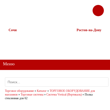
ЗАКАЗАТЬ
Корзина
Наш ТГ канал
ЗВОНОК
@ttstorg
Сочи
Ростов-на-Дону
+7 938 491-11-81
+7 (863) 218-52-62
+7 (862) 291-11-91
+7 958 571-67-99
+7 938 157-67-99
Меню
Торговое оборудование
»
Каталог
»
ТОРГОВОЕ ОБОРУДОВАНИЕ для
магазинов
»
Торговые системы
»
Система Vertical (Вертикаль)
»
Полка
стеклянная для 62