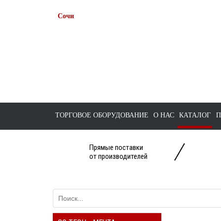
Сочи
+7 938 491-11-81
+7 (862) 291-11-91
tts-sochi@bk.ru
ТОРГОВОЕ ОБОРУДОВАНИЕ
О НАС
КАТАЛОГ
П
Прямые поставки
от производителей