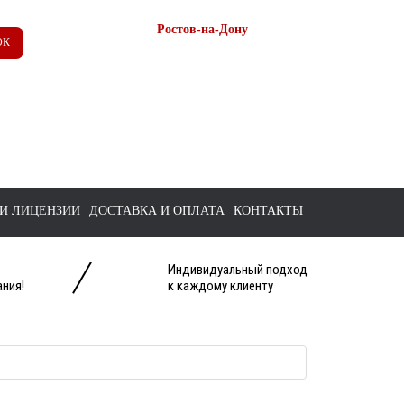
Ростов-на-Дону
ОК
+7 (863) 218-52-62
+7 958 571-67-99
+7 938 157-67-99
tts@bk.ru
И ЛИЦЕНЗИИ
ДОСТАВКА И ОПЛАТА
КОНТАКТЫ
Индивидуальный подход
ния!
к каждому клиенту