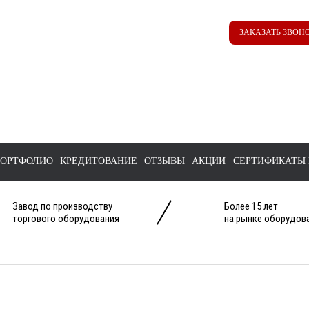
Наш ТГ канал
Корзина
ЗАКАЗАТЬ ЗВОН
@ttstorg
ОРТФОЛИО
КРЕДИТОВАНИЕ
ОТЗЫВЫ
АКЦИИ
СЕРТИФИКАТЫ 
Завод по производству
Более 15 лет
торгового оборудования
на рынке оборудова