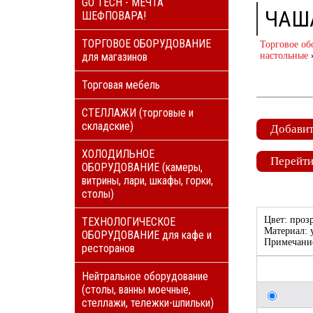
GO TECH - МЕЧТА
ЧАШ
ШЕФПОВАРА!
ТОРГОВОЕ ОБОРУДОВАНИЕ
Торговое об
для магазинов
настольные
Торговая мебель
СТЕЛЛАЖИ (торговые и
складские)
Добавит
ХОЛОДИЛЬНОЕ
Перейти
ОБОРУДОВАНИЕ (камеры,
витрины, лари, шкафы, горки,
столы)
Цвет: проз
ТЕХНОЛОГИЧЕСКОЕ
Материал: 
ОБОРУДОВАНИЕ для кафе и
Примечание
ресторанов
Нейтральное оборудование
(столы, ванны моечные,
стеллажи, тележки-шпильки)