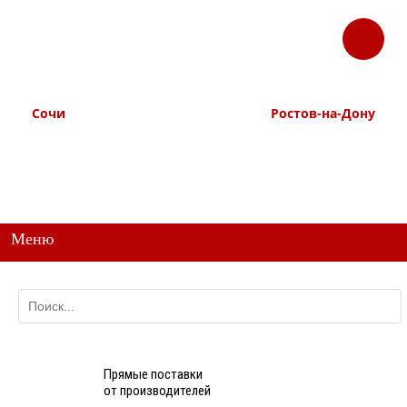
ЗАКАЗАТЬ
Корзина
Наш ТГ канал
ЗВОНОК
@ttstorg
Сочи
Ростов-на-Дону
+7 938 491-11-81
+7 (863) 218-52-62
+7 (862) 291-11-91
+7 958 571-67-99
+7 938 157-67-99
Меню
Прямые поставки
от производителей