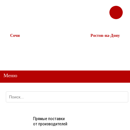
ЗАКАЗАТЬ
Корзина
Наш ТГ канал
ЗВОНОК
@ttstorg
Сочи
Ростов-на-Дону
+7 938 491-11-81
+7 (863) 218-52-62
+7 (862) 291-11-91
+7 958 571-67-99
+7 938 157-67-99
Меню
Прямые поставки
от производителей