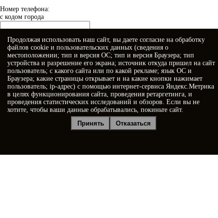
Номер телефона:
с кодом города
Продолжая использовать наш сайт, вы даете
согласие
на обработку
Когда позвонить?
файлов cookie и пользовательских данных (сведения о
местоположении; тип и версия ОС; тип и версия Браузера; тип
устройства и разрешение его экрана; источник откуда пришел на сайт
пользователь; с какого сайта или по какой рекламе; язык ОС и
Браузера; какие страницы открывает и на какие кнопки нажимает
пользователь; ip-адрес) с помощью интернет-сервиса Яндекс.Метрика
в целях функционирования сайта, проведения ретаргетинга, и
проведения статистических исследований и обзоров. Если вы не
хотите, чтобы ваши данные обрабатывались, покиньте сайт.
Я принимаю условия
Политики конфиденциальности
Принять
Отказаться
Я даю
согласие на обработку персональных данных
Отправить заявку