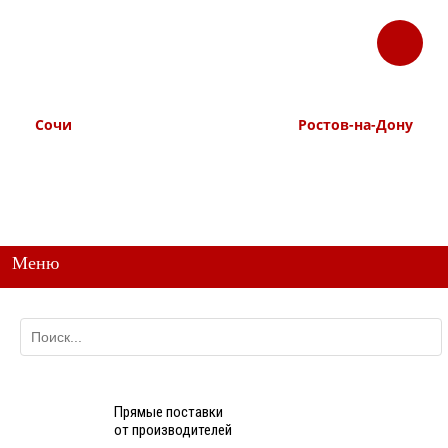
ЗАКАЗАТЬ
Корзина
Наш ТГ канал
ЗВОНОК
@ttstorg
Сочи
Ростов-на-Дону
+7 938 491-11-81
+7 (863) 218-52-62
+7 (862) 291-11-91
+7 958 571-67-99
+7 938 157-67-99
Меню
Прямые поставки
от производителей