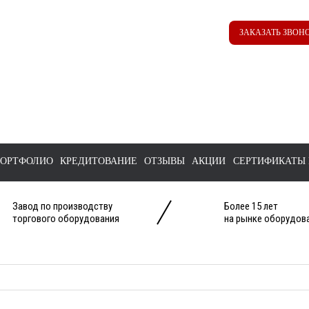
Наш ТГ канал
Корзина
ЗАКАЗАТЬ ЗВОН
@ttstorg
ОРТФОЛИО
КРЕДИТОВАНИЕ
ОТЗЫВЫ
АКЦИИ
СЕРТИФИКАТЫ 
Завод по производству
Более 15 лет
торгового оборудования
на рынке оборудова