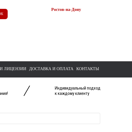
Ростов-на-Дону
ОК
+7 (863) 218-52-62
+7 958 571-67-99
+7 938 157-67-99
tts@bk.ru
И ЛИЦЕНЗИИ
ДОСТАВКА И ОПЛАТА
КОНТАКТЫ
Индивидуальный подход
ния!
к каждому клиенту