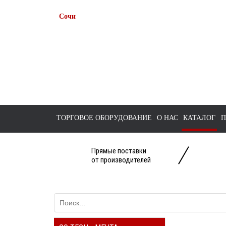
Сочи
+7 938 491-11-81
+7 (862) 291-11-91
tts-sochi@bk.ru
ТОРГОВОЕ ОБОРУДОВАНИЕ
О НАС
КАТАЛОГ
П
Прямые поставки
от производителей