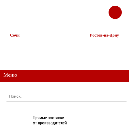
ЗАКАЗАТЬ
Корзина
Наш ТГ канал
ЗВОНОК
@ttstorg
Сочи
Ростов-на-Дону
+7 938 491-11-81
+7 (863) 218-52-62
+7 (862) 291-11-91
+7 958 571-67-99
+7 938 157-67-99
Меню
Прямые поставки
от производителей