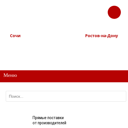
ЗАКАЗАТЬ
Корзина
Наш ТГ канал
ЗВОНОК
@ttstorg
Сочи
Ростов-на-Дону
+7 938 491-11-81
+7 (863) 218-52-62
+7 (862) 291-11-91
+7 958 571-67-99
+7 938 157-67-99
Меню
Прямые поставки
от производителей