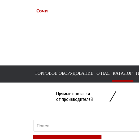
Сочи
+7 938 491-11-81
+7 (862) 291-11-91
tts-sochi@bk.ru
ТОРГОВОЕ ОБОРУДОВАНИЕ
О НАС
КАТАЛОГ
П
Прямые поставки
от производителей