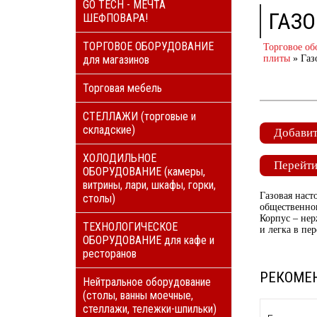
GO TECH - МЕЧТА
ГАЗО
ШЕФПОВАРА!
ТОРГОВОЕ ОБОРУДОВАНИЕ
Торговое об
для магазинов
плиты
»
Газ
Торговая мебель
СТЕЛЛАЖИ (торговые и
складские)
Добавит
ХОЛОДИЛЬНОЕ
Перейти
ОБОРУДОВАНИЕ (камеры,
витрины, лари, шкафы, горки,
Газовая нас
столы)
общественног
Корпус – нер
ТЕХНОЛОГИЧЕСКОЕ
и легка в пе
ОБОРУДОВАНИЕ для кафе и
ресторанов
РЕКОМЕ
Нейтральное оборудование
(столы, ванны моечные,
стеллажи, тележки-шпильки)