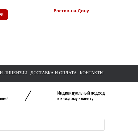
Ростов-на-Дону
ОК
+7 (863) 218-52-62
+7 958 571-67-99
+7 938 157-67-99
tts@bk.ru
И ЛИЦЕНЗИИ
ДОСТАВКА И ОПЛАТА
КОНТАКТЫ
Индивидуальный подход
ния!
к каждому клиенту