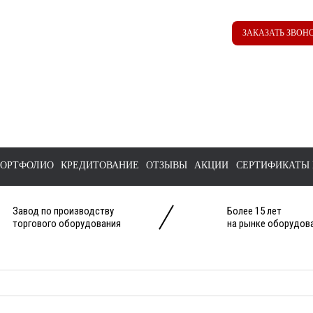
Наш ТГ канал
Корзина
ЗАКАЗАТЬ ЗВОН
@ttstorg
ОРТФОЛИО
КРЕДИТОВАНИЕ
ОТЗЫВЫ
АКЦИИ
СЕРТИФИКАТЫ 
Завод по производству
Более 15 лет
торгового оборудования
на рынке оборудова