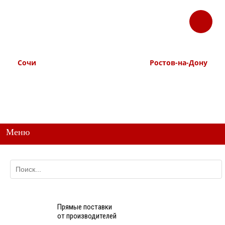
ЗАКАЗАТЬ
Корзина
Наш ТГ канал
ЗВОНОК
@ttstorg
Сочи
Ростов-на-Дону
+7 938 491-11-81
+7 (863) 218-52-62
+7 (862) 291-11-91
+7 958 571-67-99
+7 938 157-67-99
Меню
Прямые поставки
от производителей