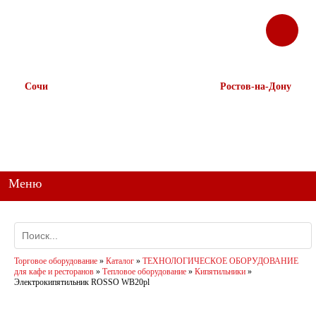
ЗАКАЗАТЬ
Корзина
Наш ТГ канал
ЗВОНОК
@ttstorg
Сочи
Ростов-на-Дону
+7 938 491-11-81
+7 (863) 218-52-62
+7 (862) 291-11-91
+7 958 571-67-99
+7 938 157-67-99
Меню
Торговое оборудование
»
Каталог
»
ТЕХНОЛОГИЧЕСКОЕ ОБОРУДОВАНИЕ
для кафе и ресторанов
»
Тепловое оборудование
»
Кипятильники
»
Электрокипятильник ROSSO WB20pl