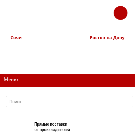
ЗАКАЗАТЬ
Корзина
Наш ТГ канал
ЗВОНОК
@ttstorg
Сочи
Ростов-на-Дону
+7 938 491-11-81
+7 (863) 218-52-62
+7 (862) 291-11-91
+7 958 571-67-99
+7 938 157-67-99
Меню
Прямые поставки
от производителей