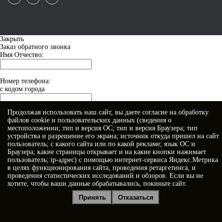
Закрыть
Заказ обратного звонка
Имя Отчество:
Номер телефона:
с кодом города
Продолжая использовать наш сайт, вы даете
согласие
на обработку
Когда позвонить?
файлов cookie и пользовательских данных (сведения о
местоположении; тип и версия ОС; тип и версия Браузера; тип
устройства и разрешение его экрана; источник откуда пришел на сайт
пользователь; с какого сайта или по какой рекламе; язык ОС и
Браузера; какие страницы открывает и на какие кнопки нажимает
пользователь; ip-адрес) с помощью интернет-сервиса Яндекс.Метрика
в целях функционирования сайта, проведения ретаргетинга, и
проведения статистических исследований и обзоров. Если вы не
хотите, чтобы ваши данные обрабатывались, покиньте сайт.
Я принимаю условия
Политики конфиденциальности
Принять
Отказаться
Я даю
согласие на обработку персональных данных
Отправить заявку