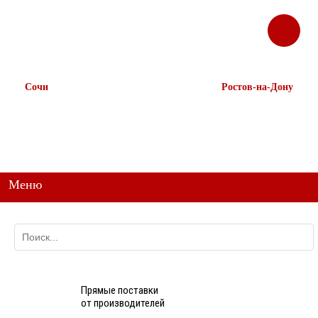
ЗАКАЗАТЬ
Корзина
Наш ТГ канал
ЗВОНОК
@ttstorg
Сочи
Ростов-на-Дону
+7 938 491-11-81
+7 (863) 218-52-62
+7 (862) 291-11-91
+7 958 571-67-99
+7 938 157-67-99
Меню
Прямые поставки
от производителей