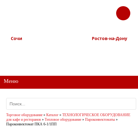
ЗАКАЗАТЬ
Корзина
Наш ТГ канал
ЗВОНОК
@ttstorg
Сочи
Ростов-на-Дону
+7 938 491-11-81
+7 (863) 218-52-62
+7 (862) 291-11-91
+7 958 571-67-99
+7 938 157-67-99
Меню
Торговое оборудование
»
Каталог
»
ТЕХНОЛОГИЧЕСКОЕ ОБОРУДОВАНИЕ
для кафе и ресторанов
»
Тепловое оборудование
»
Пароконвектоматы
»
Пароконвектомат ПКА 6-1/1ПП