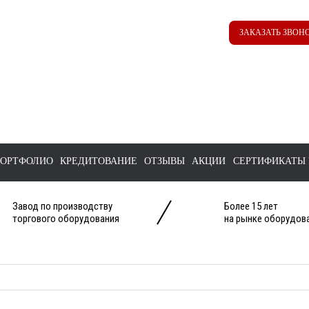
Наш ТГ канал
Корзина
ЗАКАЗАТЬ ЗВОН
@ttstorg
ОРТФОЛИО
КРЕДИТОВАНИЕ
ОТЗЫВЫ
АКЦИИ
СЕРТИФИКАТЫ 
Завод по производству
Более 15 лет
торгового оборудования
на рынке оборудова