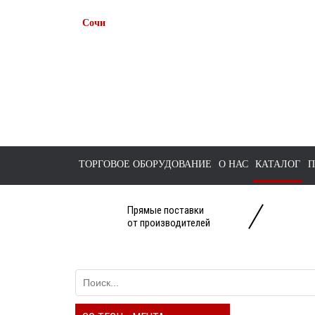
Сочи
+7 938 491-11-81
+7 (862) 291-11-91
tts-sochi@bk.ru
ТОРГОВОЕ ОБОРУДОВАНИЕ
О НАС
КАТАЛОГ
П
Прямые поставки
от производителей