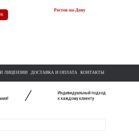
Ростов-на-Дону
ОК
+7 (863) 218-52-62
+7 958 571-67-99
+7 938 157-67-99
tts@bk.ru
И ЛИЦЕНЗИИ
ДОСТАВКА И ОПЛАТА
КОНТАКТЫ
Индивидуальный подход
ния!
к каждому клиенту