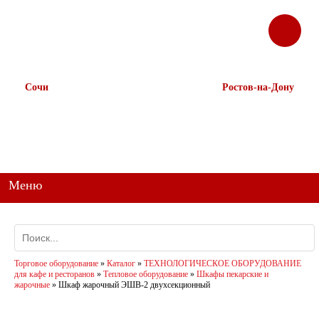
ЗАКАЗАТЬ
Корзина
Наш ТГ канал
ЗВОНОК
@ttstorg
Сочи
Ростов-на-Дону
+7 938 491-11-81
+7 (863) 218-52-62
+7 (862) 291-11-91
+7 958 571-67-99
+7 938 157-67-99
Меню
Торговое оборудование
»
Каталог
»
ТЕХНОЛОГИЧЕСКОЕ ОБОРУДОВАНИЕ
для кафе и ресторанов
»
Тепловое оборудование
»
Шкафы пекарские и
жарочные
»
Шкаф жарочный ЭШВ-2 двухсекционный